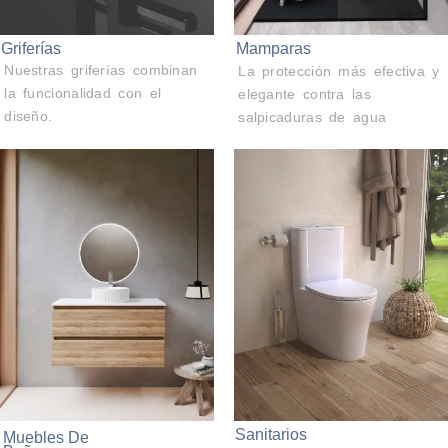
Griferías
Mamparas
Nuestras griferías combinan
La protección más efectiva y
la funcionalidad con el
elegante contra las
diseño.
salpicaduras de agua
Sanitarios
Muebles De