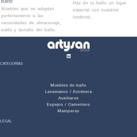
Baño
Haz de tu baño un lugar
Muebles que se adaptan
especial con nuestros
perfectamente a las
inodoros.
necesidades de almacenaje,
estilo y tamaño del baño.
CATEGORÍAS
Muebles de baño
Lavamanos / Encimera
Auxiliares
Espejos / Camerinos
Mamparas
LEGAL