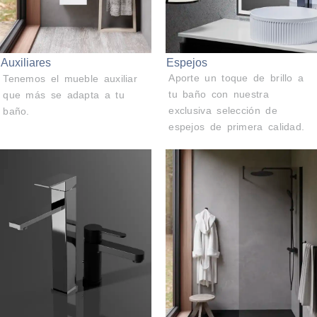
Espejos
Auxiliares
Aporte un toque de brillo a
Tenemos el mueble auxiliar
tu baño con nuestra
que más se adapta a tu
exclusiva selección de
baño.
espejos de primera calidad.