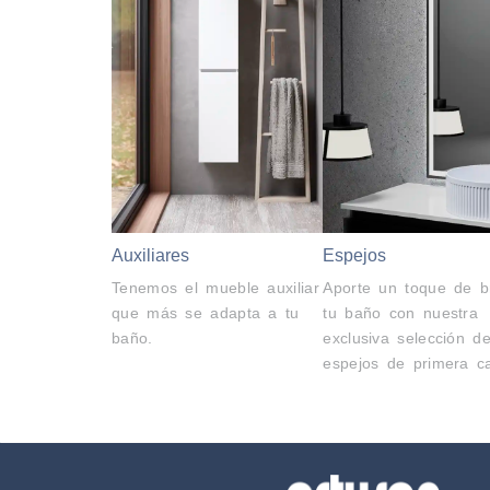
Auxiliares
Espejos
Tenemos el mueble auxiliar
Aporte un toque de br
que más se adapta a tu
tu baño con nuestra
baño.
exclusiva selección d
espejos de primera ca