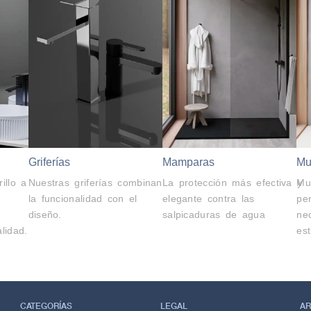
Griferías
Mamparas
Mu
illo a
Nuestras griferías combinan
La protección más efectiva y
Mu
la funcionalidad con el
elegante contra las
pe
e
diseño.
salpicaduras de agua
ne
lidad.
es
CATEGORÍAS
LEGAL
AR