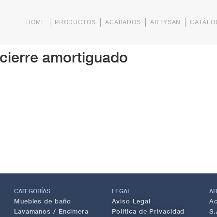
HOME
PRODUCTOS
ACABADOS
ARTYSAN
CATÁLO
 cierre amortiguado
CATEGORÍAS
LEGAL
AR
Muebles de baño
Aviso Legal
Ac
Lavamanos / Encimera
Política de Privacidad
S.