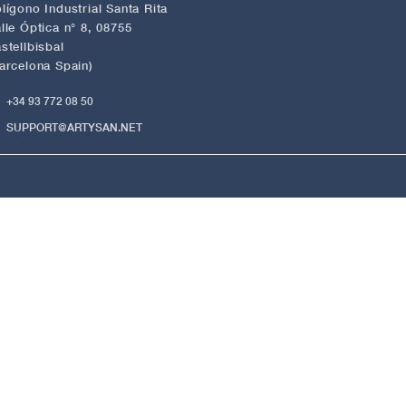
lígono Industrial Santa Rita
lle Óptica n° 8, 08755
stellbisbal
arcelona Spain)
+34 93 772 08 50
SUPPORT@ARTYSAN.NET