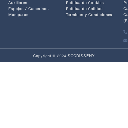
Auxiliares
Política de Cookies
Po
Espejos / Camerinos
Política de Calidad
Ca
Mamparas
Términos y Condiciones
Ca
(B
Copyright © 2024 SOCDISSENY